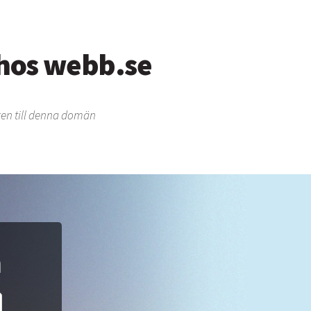
 hos webb.se
en till denna domän
n