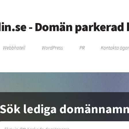
in.se - Domän parkerad
Webbhotell
WordPress
PR
Kontakta ägar
Sök lediga domännam