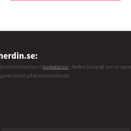
herdin.se:
v domännamnet kan ni
kontakta oss
, Perfect Sense AB som är regi
ägaren svarar på era kontaktförsök.