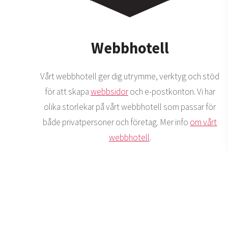
Webbhotell
Vårt webbhotell ger dig utrymme, verktyg och stöd
för att skapa
webbsidor
och e-postkonton. Vi har
olika storlekar på vårt webbhotell som passar för
både privatpersoner och företag. Mer info
om vårt
webbhotell
.