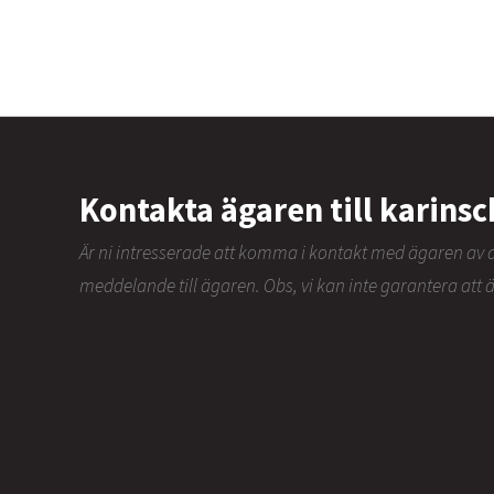
Kontakta ägaren till karinsc
Är ni intresserade att komma i kontakt med ägaren a
meddelande till ägaren. Obs, vi kan inte garantera att 